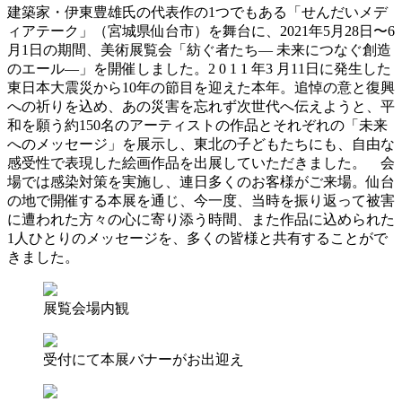
建築家・伊東豊雄氏の代表作の1つでもある「せんだいメデ
ィアテーク」（宮城県仙台市）を舞台に、2021年5月28日〜6
月1日の期間、美術展覧会「紡ぐ者たち― 未来につなぐ創造
のエール―」を開催しました。2 0 1 1 年3 月11日に発生した
東日本大震災から10年の節目を迎えた本年。追悼の意と復興
への祈りを込め、あの災害を忘れず次世代へ伝えようと、平
和を願う約150名のアーティストの作品とそれぞれの「未来
へのメッセージ」を展示し、東北の子どもたちにも、自由な
感受性で表現した絵画作品を出展していただきました。 会
場では感染対策を実施し、連日多くのお客様がご来場。仙台
の地で開催する本展を通じ、今一度、当時を振り返って被害
に遭われた方々の心に寄り添う時間、また作品に込められた
1人ひとりのメッセージを、多くの皆様と共有することがで
きました。
展覧会場内観
受付にて本展バナーがお出迎え